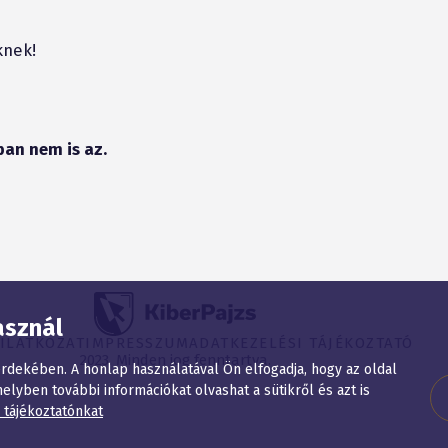
knek!
ban nem is az.
asznál
YILATKOZAT
IMPRESSZUM
ADATKEZELÉSI TÁJÉKOZTATÓ
2023. Minden jog fenntartva.
dekében. A honlap használatával Ön elfogadja, hogy az oldal
elyben további információkat olvashat a sütikről és azt is
i tájékoztatónkat