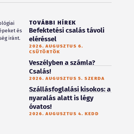
TOVÁBBI HÍREK
lógiai
Befektetési csalás távoli
képeket és
ég iránt.
eléréssel
2026. AUGUSZTUS 6.
CSÜTÖRTÖK
Veszélyben a számla?
Csalás!
2026. AUGUSZTUS 5. SZERDA
Szállásfoglalási kisokos: a
nyaralás alatt is légy
óvatos!
2026. AUGUSZTUS 4. KEDD