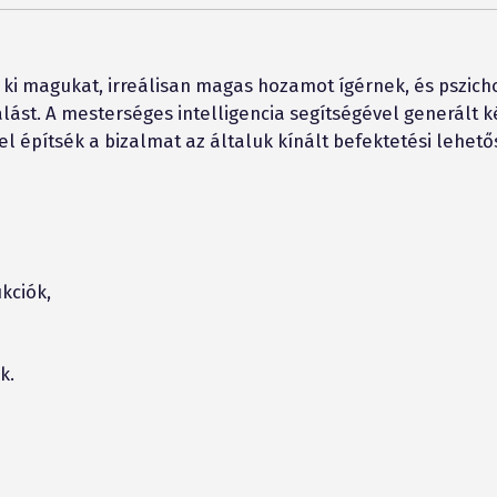
 ki magukat, irreálisan magas hozamot ígérnek, és pszicho
lást. A mesterséges intelligencia segítségével generált 
l építsék a bizalmat az általuk kínált befektetési lehetős
kciók,
k.