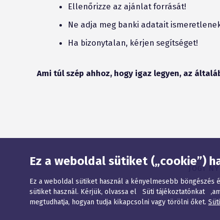
Ellenőrizze az ajánlat forrását!
Ne adja meg banki adatait ismeretlene
Ha bizonytalan, kérjen segítséget!
Ami túl szép ahhoz, hogy igaz legyen, az általá
Oldaltérkép
Ez a weboldal sütiket („cookie”) h
JOGI N
Ez a weboldal sütiket használ a kényelmesebb böngészés ér
sütiket használ. Kérjük, olvassa el Süti tájékoztatónkat ,am
megtudhatja, hogyan tudja kikapcsolni vagy törölni őket.
Süt