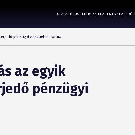
CSALÁSTÍPUSOK
HÍREK
A KEZDEMÉNYEZÉSRŐL
terjedő pénzügyi visszaélési forma
ás az egyik
rjedő pénzügyi