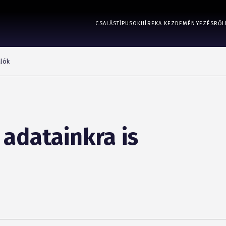
CSALÁSTÍPUSOK
HÍREK
A KEZDEMÉNYEZÉSRŐL
alók
 adatainkra is