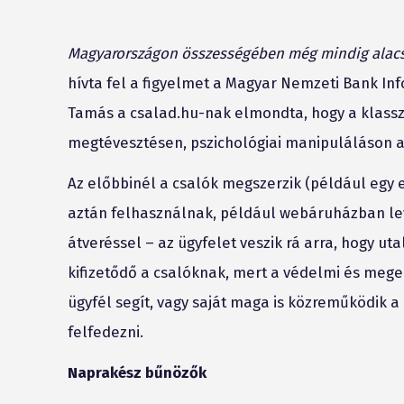
Magyarországon összességében még mindig alacson
hívta fel a figyelmet a Magyar Nemzeti Bank Inf
Tamás a csalad.hu-nak elmondta, hogy a klassz
megtévesztésen, pszichológiai manipuláláson a
Az előbbinél a csalók megszerzik (például egy 
aztán felhasználnak, például webáruházban levá
átveréssel – az ügyfelet veszik rá arra, hogy uta
kifizetődő a csalóknak, mert a védelmi és meg
ügyfél segít, vagy saját maga is közreműködik 
felfedezni.
Naprakész bűnözők