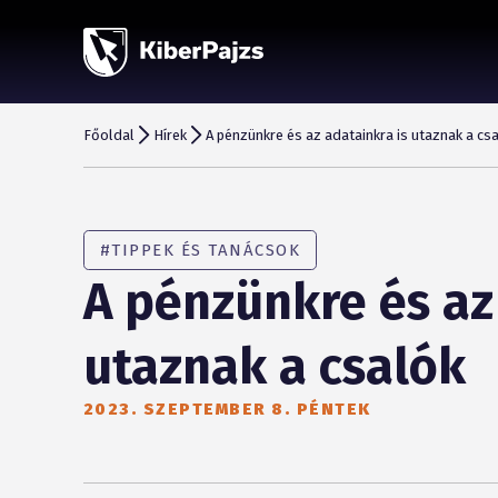
Főoldal
Hírek
A pénzünkre és az adatainkra is utaznak a cs
#TIPPEK ÉS TANÁCSOK
A pénzünkre és az
utaznak a csalók
2023. SZEPTEMBER 8. PÉNTEK