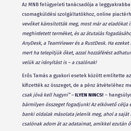
Az MNB felügyeleti tanácsadója a leggyakrabba
csomagküldési szolgáltatókhoz, online piacté
vevőket károsították meg, most már az eladókat is.
meghirdetett terméket, és az átutalás fogadásáho
AnyDesk, a TeamViewer és a RustDesk. Ha ezeket h
mert ha telepítjük őket, azzal hozzáférést adhat
velük az irányítást is – a csalónak!
Erős Tamás a gyakori esetek között említette az
kifizették az összeget, de a pénz átvételéhez me
csak jóvá kell hagyni” –
ILYEN NINCS!
– hangsúlyo
bármilyen összeget fogadjunk! Az elkövető célja 
banki oldalak másolata jelenik meg, ahol a sajá
csalónak adom át az adataimat, amikkel ezután ő 