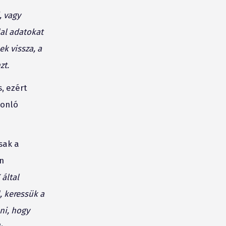
, vagy
lal adatokat
ek vissza, a
zt.
, ezért
sonló
sak a
n
által
, keressük a
ni, hogy