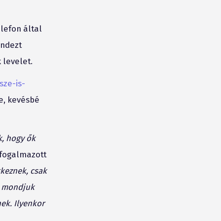
lefon által
indezt
 levelet.
sze-is-
ve, kevésbé
k, hogy ők
fogalmazott
tkeznek, csak
, mondjuk
ek. Ilyenkor