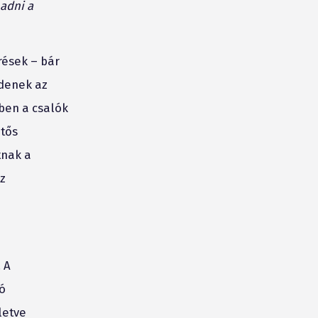
adni a
rések – bár
denek az
tben a csalók
ntős
tnak a
z
 A
ó
letve