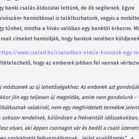
 banki csalás áldozatai lettünk, de ők segítenek. Egyre
vószám-hamisítással is találkozhatunk, vagyis a mobilte
gy tűnhet, mintha a hívás valóban egy banktól érkezne. M
-mail címeket hamisítják, hogy bankok nevében küldjenek
https://www.csalad.hu/csaladban-elni/a-bunozok-egy-re
feltételezhető, hogy az emberek jobban fel vannak vértez
 új módszerek az új lehetőségekhez. Az emberek azt gondoljá
akkor jön egy teljesen új megoldás, amire nem gondolunk
– 
róbálkoznak valakinél, nem egy meghirdetett termékre jelen
k sokszor rendelnek, különösen a frekventált időszakokban
 lesz olyan, aki éppen csomagot vár és bedől a csaló üzenetn
 szolgáltatót felhasználhatnak: „lejárt az előfizetés”, „a