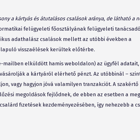
y a kártyás és átutalásos csalások aránya, de látható a 
ormatikai felügyeleti főosztályának felügyeleti tanácsadó
ikus adathalász csalások mellett az utóbbi években a
lapuló visszaélések kerültek előtérbe.
e-mailben elküldött hamis weboldalon) az ügyfél adatait,
sárolják a kártyáról elérhető pénzt. Az utóbbinál – szin
ljon, vagy hagyjon jóvá valamilyen tranzakciót. A szakértő 
előzési megoldások fejlődnek, de ebben az esetben a meg
a csalárd fizetések kezdeményezésében, így nehezebb a cs