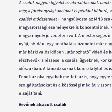
A csalók nagyon figyelik az aktualitásokat, banki
még a jótékonysági akciókat is például háború, v
csalási módszereket
– hangsúlyozta az MNB szak
magyarországi eseményekre is koncentrálnak. Ko
magyar nyelv jó védelem volt. A mesterséges in
nyújt, például egy adathalász üzenetet már nag
már bárki valós időben „utánozható” videó és 
résztvevők is részesei a csalási ügyeknek, konk
időszakban. A támadásoknak korosztálytól és isk
Ennek az oka egyebek mellett az is, hogy egyr
szolgáltatásokat és a közösségi médiát, viszon
elsajátítani.
Vevőnek álcázott csalók