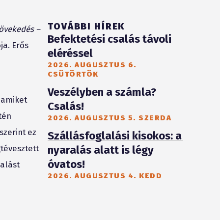
TOVÁBBI HÍREK
növekedés –
Befektetési csalás távoli
ja.
Erős
eléréssel
2026. AUGUSZTUS 6.
CSÜTÖRTÖK
Veszélyben a számla?
 amiket
Csalás!
tén
2026. AUGUSZTUS 5. SZERDA
szerint ez
Szállásfoglalási kisokos: a
tévesztett
nyaralás alatt is légy
óvatos!
alást
2026. AUGUSZTUS 4. KEDD