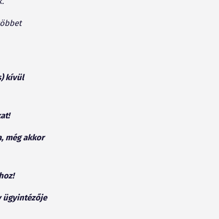
.
többet
) kívül
at!
a, még akkor
hoz!
y ügyintézője