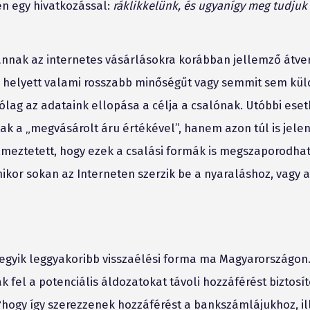
én egy hivatkozással:
ráklikkelünk, és ugyanígy meg tudjuk 
nnak az internetes vásárlásokra korábban jellemző átve
 helyett valami rosszabb minőségűt vagy semmit sem kül
rólag az adataink ellopása a célja a csalónak. Utóbbi ese
ak a „megvásárolt áru értékével”, hanem azon túl is jele
lmeztetett, hogy ezek a csalási formák is megszaporodha
ikor sokan az Interneten szerzik be a nyaraláshoz, vagy a
egyik leggyakoribb visszaélési forma ma Magyarországon.
fel a potenciális áldozatokat távoli hozzáférést biztosít
hogy így szerezzenek hozzáférést a bankszámlájukhoz, il