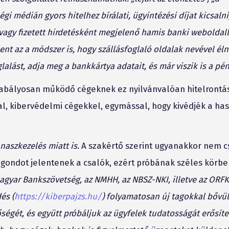
i médián gyors hitelhez bírálati, ügyintézési díjat kicsalni
 vagy fizetett hirdetésként megjelenő hamis banki weboldal
ent az a módszer is, hogy szállásfoglaló oldalak nevével éln
lalást, adja meg a bankkártya adatait, és már viszik is a pén
 szabályosan működő cégeknek ez nyilvánvalóan hitelrontás
, kibervédelmi cégekkel, egymással, hogy kivédjék a ha
naszkezelés miatt is.
A szakértő szerint ugyanakkor nem c
gondot jelentenek a csalók, ezért próbának széles körbe
agyar Bankszövetség, az NMHH, az NBSZ-NKI, illetve az ORFK 
és (
https://kiberpajzs.hu/
) folyamatosan új tagokkal bővül
égét, és együtt próbáljuk az ügyfelek tudatosságát erősíte