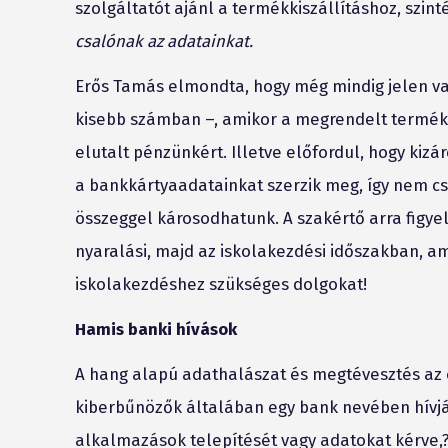
szolgáltatót ajánl a termékkiszállításhoz, szint
csalónak az adatainkat.
Erős Tamás elmondta, hogy még mindig jelen va
kisebb számban –, amikor a megrendelt termék
elutalt pénzünkért. Illetve előfordul, hogy kizá
a bankkártyaadatainkat szerzik meg, így nem cs
összeggel károsodhatunk. A szakértő arra figye
nyaralási, majd az iskolakezdési időszakban, am
iskolakezdéshez szükséges dolgokat!
Hamis banki hívások
A hang alapú adathalászat és megtévesztés az 
kiberbűnözők általában egy bank nevében hívják 
alkalmazások telepítését vagy adatokat kérve,?