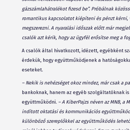
gázszámlahátralékot fizesd be”. Próbálnak közösség
romantikus kapcsolatot kiépíteni és pénzt kérni,
megszerezni. A nyaralási időszak előtt már megjel
csalók azt kérik, hogy az ügyfél erősítse meg a fog
A csalók által hivatkozott, idézett, egyébként
érdekük, hogy együttműködjenek a hatóságokkal
eseteket.
– Nekik is nehézséget okoz mindez, már csak a pa
bankoknak, hanem az egyéb szolgáltatóknak is 
együttműködni.
– A KiberPajzs néven az MNB, a M
indított oktatási és kommunikációs együttműköd
különböző szereplőkkel az együttműködés lehetős