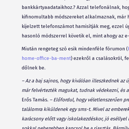
bankkártyaadataikhoz.? Azzal telefonálnak, hogy
kifinomultabb módszereket alkalmaznak, már hí
kijelzett telefonszámot hamisítják meg, ezzel ú
hasonló módszerrel követik el, mint ahogy az e
Miután rengeteg szó esik mindenféle fórumon (
home-office-ba-ment
) ezekről a csalásokról, 
dőlnek be.
– Az a baj sajnos, hogy kiválóan illeszkednek az
már felvértezték magukat, tudnak védekezni, és 
Erős Tamás.
– Előfordul, hogy véletlenszerűen p
találomra kiküldenek egy sms-t. Mivel az embere
karácsony előtt vagy iskolakezdéskor, jó eséllyel
sokkal nehezebben kapcsol be a riasztás. Bármilyen