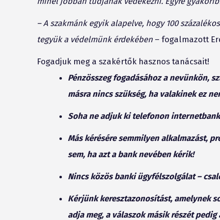
minél jobban tudjanak védekezni. Egyre gyakorib
– A szakmánk egyik alapelve, hogy 100 százalékos 
tegyük a védelmünk érdekében
– fogalmazott Er
Fogadjuk meg a szakértők hasznos tanácsait!
Pénzösszeg fogadásához a nevünkön, szá
másra nincs szükség, ha valakinek ez ne
Soha ne adjuk ki telefonon internetbank
Más kérésére semmilyen alkalmazást, pr
sem, ha azt a bank nevében kérik!
Nincs közös banki ügyfélszolgálat – csal
Kérjünk keresztazonosítást, amelynek so
adja meg, a válaszok másik részét pedig 