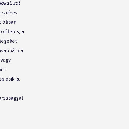
sokat, sőt
esztéses
ciálisan
ökéletes, a
őségeket
 továbbá ma
 vagy
últ
 esik is.
yorsasággal