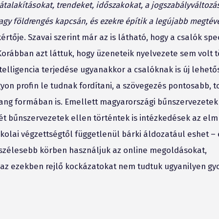
 átalakításokat, trendeket, időszakokat, a jogszabályváltozá
agy földrengés kapcsán, és ezekre építik a legújabb megtév
értője.
Szavai szerint
már az is látható, hogy a csalók spe
rábban azt láttuk, hogy üzeneteik nyelvezete sem volt t
telligencia terjedése ugyanakkor a csalóknak is új lehet
yon profin le tudnak fordítani, a szövegezés pontosabb,
hang formában is. Emellett magyarországi bűnszervezetek
rét bűnszervezetek ellen történtek is intézkedések az elm
olai végzettségtől függetlenül bárki áldozatául eshet – és
e szélesebb körben használjuk az online megoldásokat,
t az ezekben rejlő kockázatokat nem tudtuk ugyanilyen g