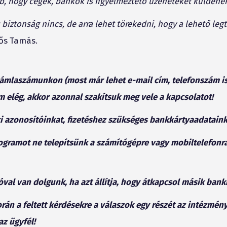
b, hogy cégek, bankok is figyelmeztető üzeneteket küldenek
biztonság nincs, de arra lehet törekedni, hogy a lehető leg
ős Tamás.
mlaszámunkon (most már lehet e-mail cím, telefonszám is
m elég, akkor azonnal szakítsuk meg vele a kapcsolatot!
i azonosítóinkat, fizetéshez szükséges bankkártyaadataink
ogramot ne telepítsünk a számítógépre vagy mobiltelefonr
óval van dolgunk, ha azt állítja, hogy átkapcsol másik bank
rán a feltett kérdésekre a válaszok egy részét az intézmén
az ügyfél!