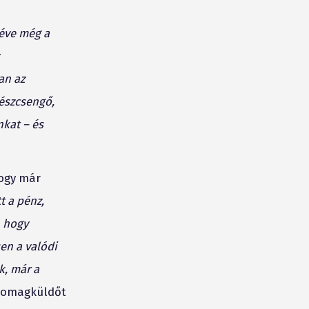
 éve még a
an az
vészcsengő,
nkat – és
hogy már
t a pénz,
, hogy
en a valódi
k, már a
csomagküldőt