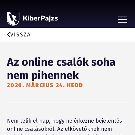
CSALÁSTÍPUSOK
HÍREK
VISSZA
A KEZDEMÉNYEZÉSRŐL
BEJELENTÉS, ÁLDOZATSEGÍTÉS
VÉDD SZERETTEIDET
Az online csalók soha
PARTNEREKNEK
nem pihennek
2026. MÁRCIUS 24. KEDD
Nem telik el nap, hogy ne érkezne bejelentés
online csalásokról. Az elkövetőknek nem