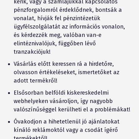
kérik, vagy a számlájukkal kapcsolatos
pénzforgalomról érdeklődnek, bontsák a
vonalat, hívják fel pénzintézetük
ügyfélszolgálatát az információs vonalon,
és kérdezzék meg, valóban van-e
elintéznivalójuk, függőben lévő
tranzakciójuk!
Vásárlás előtt keressen rá a hirdetőre,
olvasson értékeléseket, ismertetőket az
adott termékről!
Elsősorban belföldi kiskereskedelmi
webhelyeken vásároljon, így nagyobb
valószínűséggel kerülheti el a problémákat!
Óvakodjon a hihetetlenül jó ajánlatokat
kínáló reklámoktól vagy a csodát ígérő
termékektől!