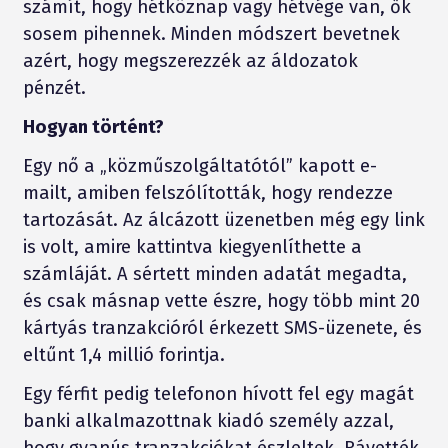
számít, hogy hétköznap vagy hétvége van, ők
sosem pihennek. Minden módszert bevetnek
azért, hogy megszerezzék az áldozatok
pénzét.
Hogyan történt?
Egy nő a „közműszolgáltatótól” kapott e-
mailt, amiben felszólították, hogy rendezze
tartozását. Az álcázott üzenetben még egy link
is volt, amire kattintva kiegyenlíthette a
számláját. A sértett minden adatát megadta,
és csak másnap vette észre, hogy több mint 20
kártyás tranzakcióról érkezett SMS-üzenete, és
eltűnt 1,4 millió forintja.
Egy férfit pedig telefonon hívott fel egy magát
banki alkalmazottnak kiadó személy azzal,
hogy gyanús tranzakciókat észleltek. Rávették,