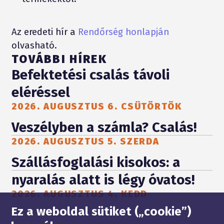
Az eredeti hír a
Rendőrség honlapján
olvasható.
TOVÁBBI HÍREK
Befektetési csalás távoli
eléréssel
2026. AUGUSZTUS 6. CSÜTÖRTÖK
Veszélyben a számla? Csalás!
2026. AUGUSZTUS 5. SZERDA
Szállásfoglalási kisokos: a
nyaralás alatt is légy óvatos!
2026. AUGUSZTUS 4. KEDD
Oldaltérkép
Ez a weboldal sütiket („cookie”)