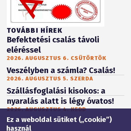
TOVÁBBI HÍREK
Befektetési csalás távoli
eléréssel
2026. AUGUSZTUS 6. CSÜTÖRTÖK
Veszélyben a számla? Csalás!
2026. AUGUSZTUS 5. SZERDA
Szállásfoglalási kisokos: a
nyaralás alatt is légy óvatos!
2026. AUGUSZTUS 4. KEDD
Oldaltérkép
Ez a weboldal sütiket („cookie”)
használ