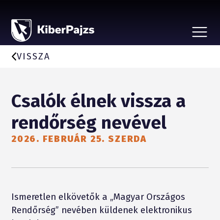
CSALÁSTÍPUSOK
HÍREK
VISSZA
A KEZDEMÉNYEZÉSRŐL
BEJELENTÉS, ÁLDOZATSEGÍTÉS
VÉDD SZERETTEIDET
Csalók élnek vissza a
PARTNEREKNEK
rendőrség nevével
2026. FEBRUÁR 25. SZERDA
Ismeretlen elkövetők a „Magyar Országos
Rendőrség” nevében küldenek elektronikus