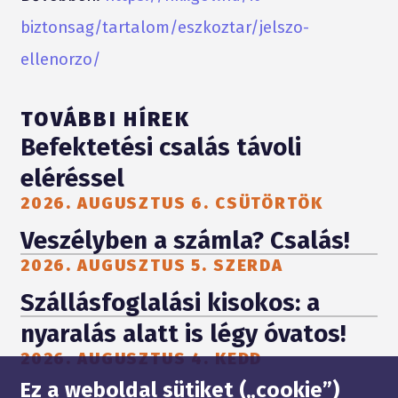
biztonsag/tartalom/eszkoztar/jelszo-
ellenorzo/
TOVÁBBI HÍREK
Befektetési csalás távoli
eléréssel
2026. AUGUSZTUS 6. CSÜTÖRTÖK
Veszélyben a számla? Csalás!
2026. AUGUSZTUS 5. SZERDA
Szállásfoglalási kisokos: a
nyaralás alatt is légy óvatos!
2026. AUGUSZTUS 4. KEDD
Oldaltérkép
Ez a weboldal sütiket („cookie”)