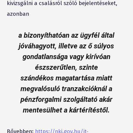
kivizsgálni a csalásról szóló bejelentéseket,
azonban
a bizonyíthatóan az ügyfél által
jóváhagyott, illetve az ő súlyos
gondatlansága vagy
kirívóan
észszerűtlen, szinte
szándékos
magatartása miatt
megvalósuló tranzakcióknál a
pénzforgalmi szolgáltató akár
mentesülhet a kártérítéstől.
Bővebben:
https://nki.gov.hu/it-