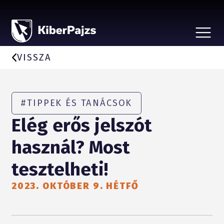
CSALÁSTÍPUSOK
HÍREK
VISSZA
A KEZDEMÉNYEZÉSRŐL
BEJELENTÉS, ÁLDOZATSEGÍTÉS
VÉDD SZERETTEIDET
PARTNEREKNEK
#TIPPEK ÉS TANÁCSOK
Elég erős jelszót
használ? Most
tesztelheti!
2023. OKTÓBER 9. HÉTFŐ