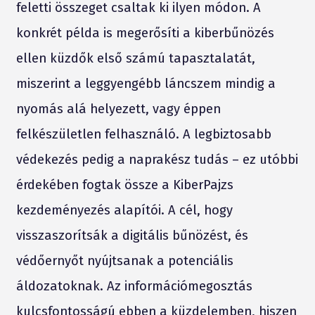
feletti összeget csaltak ki ilyen módon. A
konkrét példa is megerősíti a kiberbűnözés
ellen küzdők első számú tapasztalatát,
miszerint a leggyengébb láncszem mindig a
nyomás alá helyezett, vagy éppen
felkészületlen felhasználó. A legbiztosabb
védekezés pedig a naprakész tudás – ez utóbbi
érdekében fogtak össze a KiberPajzs
kezdeményezés alapítói. A cél, hogy
visszaszorítsák a digitális bűnözést, és
védőernyőt nyújtsanak a potenciális
áldozatoknak. Az információmegosztás
kulcsfontosságú ebben a küzdelemben, hiszen