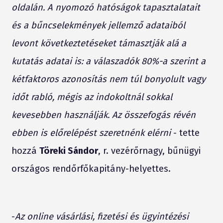
oldalán. A nyomozó hatóságok tapasztalatait
és a bűncselekmények jellemző adataiból
levont következtetéseket támasztják alá a
kutatás adatai is: a válaszadók 80%-a szerint a
kétfaktoros azonosítás nem túl bonyolult vagy
időt rabló, mégis az indokoltnál sokkal
kevesebben használják. Az összefogás révén
ebben is előrelépést szeretnénk elérni
- tette
hozzá
Töreki Sándor
, r. vezérőrnagy, bűnügyi
országos rendőrfőkapitány-helyettes.
-
Az online vásárlási, fizetési és ügyintézési