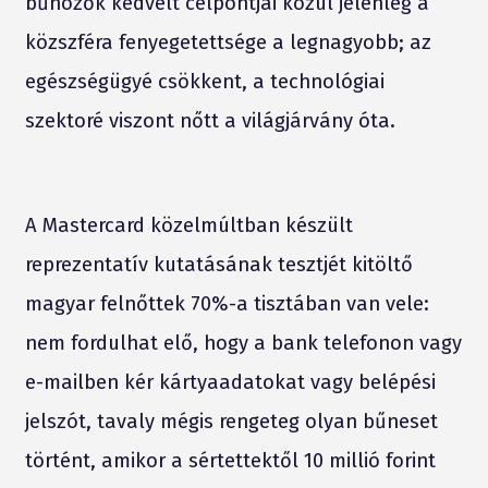
bűnözők kedvelt célpontjai közül jelenleg a
közszféra fenyegetettsége a legnagyobb; az
egészségügyé csökkent, a technológiai
szektoré viszont nőtt a világjárvány óta.
A Mastercard közelmúltban készült
reprezentatív kutatásának tesztjét kitöltő
magyar felnőttek 70%-a tisztában van vele:
nem fordulhat elő, hogy a bank telefonon vagy
e-mailben kér kártyaadatokat vagy belépési
jelszót, tavaly mégis rengeteg olyan bűneset
történt, amikor a sértettektől 10 millió forint