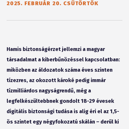
2025. FEBRUÁR 20. CSÜTÖRTÖK
Hamis biztonságérzet jellemzi a magyar
társadalmat a kiberbűnözéssel kapcsolatban:
miközben az áldozatok száma éves szinten
tízezres, az okozott károké pedig immár
tízmilliárdos nagyságrendű, még a
legfelkészültebbnek gondolt 18-29 évesek
digitális biztonsági tudása is alig éri el az 1,5-
ös szintet egy négyfokozatú skálán – derül ki