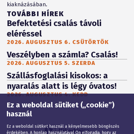
kiaknázásában.
TOVÁBBI HÍREK
Befektetési csalás távoli
eléréssel
2026. AUGUSZTUS 6. CSÜTÖRTÖK
Veszélyben a számla? Csalás!
2026. AUGUSZTUS 5. SZERDA
Szállásfoglalási kisokos: a
nyaralás alatt is légy óvatos!
2026. AUGUSZTUS 4. KEDD
Oldaltérkép
Ez a weboldal sütiket („cookie”)
használ
Ez a weboldal sütiket használ a kényelmesebb böngészés
érdekében. A honlap használatával Ön elfogadja, hogy az
JOGI NYILATKOZAT