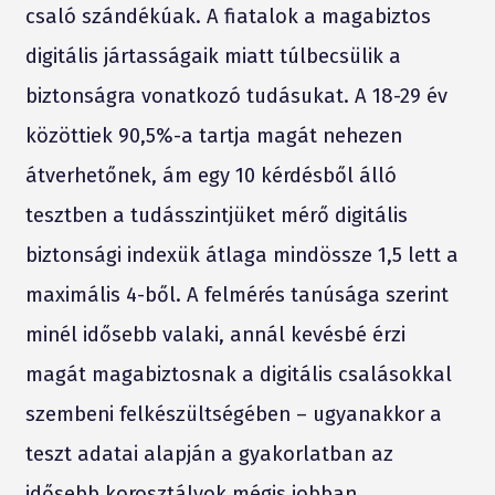
csaló szándékúak. A fiatalok a magabiztos
digitális jártasságaik miatt túlbecsülik a
biztonságra vonatkozó tudásukat. A 18-29 év
közöttiek 90,5%-a tartja magát nehezen
átverhetőnek, ám egy 10 kérdésből álló
tesztben a tudásszintjüket mérő digitális
biztonsági indexük átlaga mindössze 1,5 lett a
maximális 4-ből. A felmérés tanúsága szerint
minél idősebb valaki, annál kevésbé érzi
magát magabiztosnak a digitális csalásokkal
szembeni felkészültségében – ugyanakkor a
teszt adatai alapján a gyakorlatban az
idősebb korosztályok mégis jobban