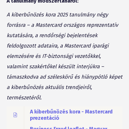
A tanulmány módszertanáról:
A kiberbűnözés kora 2025 tanulmány négy
forrásra – a Mastercard országos reprezentatív
kutatására, a rendőrségi bejelentések
feldolgozott adataira, a Mastercard iparági
elemzésére és IT-biztonsági vezetőkkel,
valamint szakértőkel készült interjúkra –
támaszkodva ad széleskörű és hiánypótló képet
a kiberbűnözés aktuális trendjeiről,
természetéről.
A kiberbűnözés kora - Mastercard
prezentáció
Business Fraud leaflet - Magyar