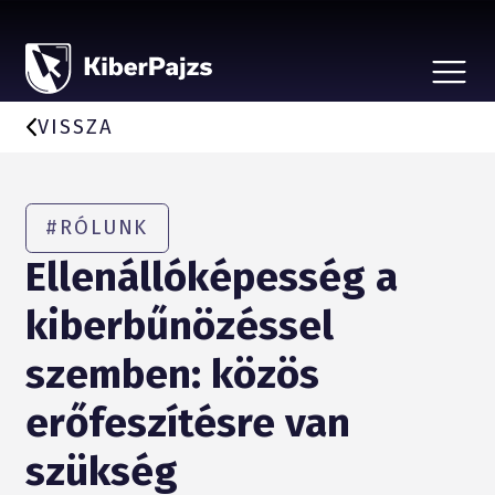
CSALÁSTÍPUSOK
HÍREK
VISSZA
A KEZDEMÉNYEZÉSRŐL
BEJELENTÉS, ÁLDOZATSEGÍTÉS
VÉDD SZERETTEIDET
PARTNEREKNEK
#RÓLUNK
Ellenállóképesség a
kiberbűnözéssel
szemben: közös
erőfeszítésre van
szükség