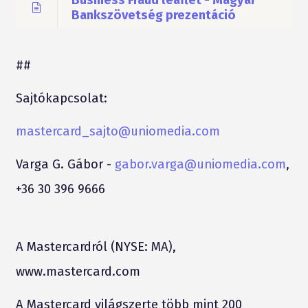
Bankszövetség prezentáció
##
Sajt
ókapcsolat:
mastercard_sajto@uniomedia.com
Varga G. Gábor -
gabor.varga@uniomedia.com
,
+36 30 396 9666
A Mastercardr
ól
(NYSE: MA),
www.mastercard.com
A Mastercard világszerte több mint 200