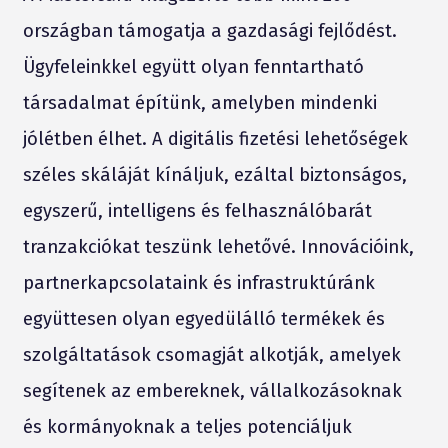
országban támogatja a gazdasági fejlőd
ést.
Ügyfeleinkkel együtt olyan fenntartható
társadalmat
építünk, amelyben mindenki
j
ól
étben
élhet. A digitális fizet
ési lehetős
égek
sz
éles skáláját kínáljuk, ezáltal biztonságos,
egyszerű
, intelligens
és felhasznál
óbarát
tranzakci
ókat teszünk lehetőv
é. Innováci
óink,
partnerkapcsolataink
és infrastruktúránk
együttesen olyan egyedülálló term
ékek
és
szolgáltatások csomagját alkotják, amelyek
segítenek az embereknek, vállalkozásoknak
és kormányoknak a teljes potenciáljuk