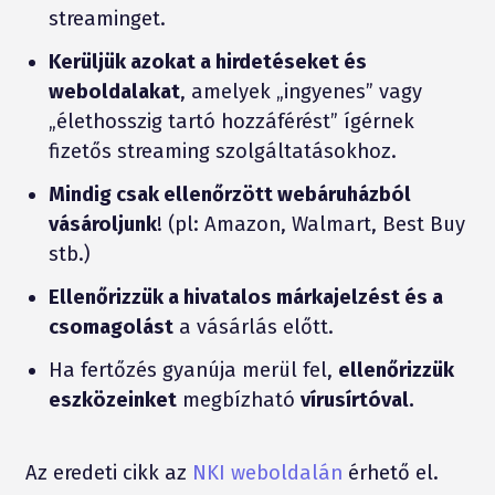
streaminget.
Kerüljük azokat a hirdetéseket és
weboldalakat
, amelyek „ingyenes” vagy
„élethosszig tartó hozzáférést” ígérnek
fizetős streaming szolgáltatásokhoz.
Mindig csak ellenőrzött webáruházból
vásároljunk
! (pl: Amazon, Walmart, Best Buy
stb.)
Ellenőrizzük a hivatalos márkajelzést és a
csomagolást
a vásárlás előtt.
Ha fertőzés gyanúja merül fel,
ellenőrizzük
eszközeinket
megbízható
vírusírtóval.
Az eredeti cikk az
NKI weboldalán
érhető el.