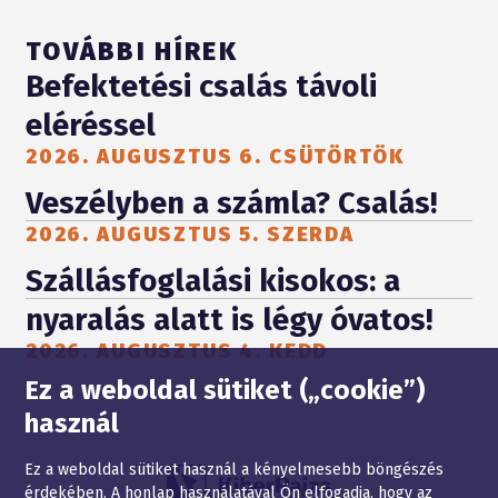
TOVÁBBI HÍREK
Befektetési csalás távoli
eléréssel
2026. AUGUSZTUS 6. CSÜTÖRTÖK
Veszélyben a számla? Csalás!
2026. AUGUSZTUS 5. SZERDA
Szállásfoglalási kisokos: a
nyaralás alatt is légy óvatos!
2026. AUGUSZTUS 4. KEDD
Oldaltérkép
Ez a weboldal sütiket („cookie”)
használ
Ez a weboldal sütiket használ a kényelmesebb böngészés
érdekében. A honlap használatával Ön elfogadja, hogy az
JOGI NYILATKOZAT