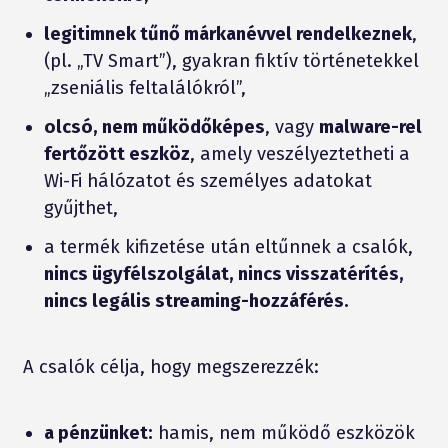
legitimnek tűnő márkanévvel rendelkeznek
,
(pl. „TV Smart”), gyakran fiktív történetekkel
„zseniális feltalálókról”,
olcsó, nem működőképes
, vagy
malware-rel
fertőzött eszköz
, amely veszélyeztetheti a
Wi-Fi hálózatot és személyes adatokat
gyűjthet,
a termék kifizetése után eltűnnek a csalók,
nincs ügyfélszolgálat, nincs visszatérítés,
nincs legális streaming-hozzáférés.
A csalók célja, hogy megszerezzék:
a pénzünket:
hamis, nem működő eszközök