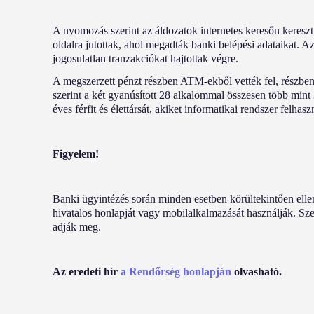
A nyomozás szerint az áldozatok internetes keresőn keresz
oldalra jutottak, ahol megadták banki belépési adataikat. A
jogosulatlan tranzakciókat hajtottak végre.
A megszerzett pénzt részben ATM-ekből vették fel, részben 
szerint a két gyanúsított 28 alkalommal összesen több mint 
éves férfit és élettársát, akiket informatikai rendszer felhas
Figyelem!
Banki ügyintézés során minden esetben körültekintően ellen
hivatalos honlapját vagy mobilalkalmazását használják. Szem
adják meg.
Az eredeti hír
a Rendőrség honlapján
olvasható.
Oldaltérkép