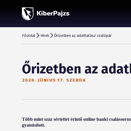
Főoldal
Hírek
Őrizetben az adathalász csalópár
Őrizetben az adat
2026. JÚNIUS 17. SZERDA
Több mint száz sértettet érintő online banki csalássor
gyanúsított.