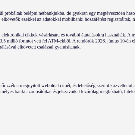
tül próbáltak belépni netbankjukba, de gyakran egy megtévesztően haso
z elkövetők ezekkel az adatokkal mobilbanki hozzáférést regisztráltak, 
elektronikai cikkek vásárlására és további átutalásokra használták. A
3,5 millió forintot vett fel ATM-ekből. A rendőrök 2026. június 10-én e
ználásával elkövetett csalással gyanúsítanak.
őrizzék a megnyitott weboldal címét, és lehetőség szerint közvetlenül 
élyes banki azonosítóikat és jelszavaikat kizárólag megbízható, hiteles