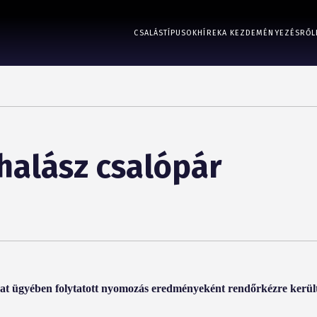
CSALÁSTÍPUSOK
HÍREK
A KEZDEMÉNYEZÉSRŐL
halász csalópár
ozat ügyében folytatott nyomozás eredményeként rendőrkézre került