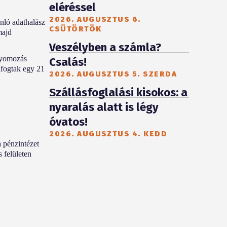
eléréssel
2026. AUGUSZTUS 6.
nló adathalász
CSÜTÖRTÖK
majd
Veszélyben a számla?
 nyomozás
Csalás!
lfogtak egy 21
2026. AUGUSZTUS 5. SZERDA
Szállásfoglalási kisokos: a
nyaralás alatt is légy
óvatos!
2026. AUGUSZTUS 4. KEDD
a pénzintézet
 felületen