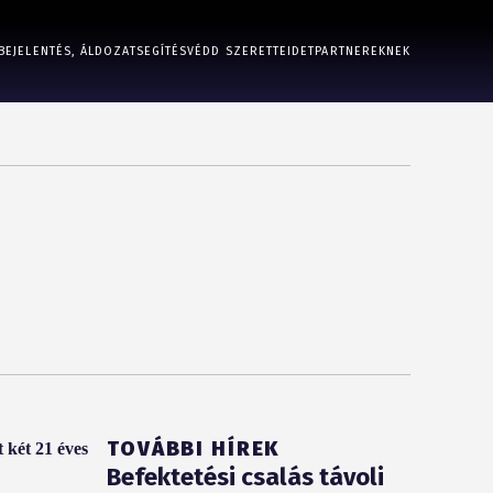
BEJELENTÉS, ÁLDOZATSEGÍTÉS
VÉDD SZERETTEIDET
PARTNEREKNEK
TOVÁBBI HÍREK
 két 21 éves
Befektetési csalás távoli