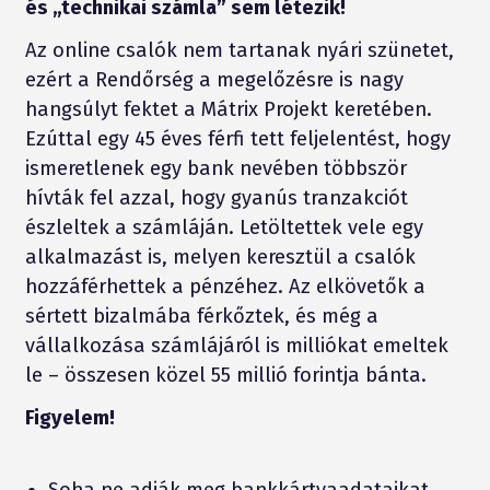
és „technikai számla” sem létezik!
Az online csalók nem tartanak nyári szünetet,
ezért a Rendőrség a megelőzésre is nagy
hangsúlyt fektet a Mátrix Projekt keretében.
Ezúttal egy 45 éves férfi tett feljelentést, hogy
ismeretlenek egy bank nevében többször
hívták fel azzal, hogy gyanús tranzakciót
észleltek a számláján. Letöltettek vele egy
alkalmazást is, melyen keresztül a csalók
hozzáférhettek a pénzéhez. Az elkövetők a
sértett bizalmába férkőztek, és még a
vállalkozása számlájáról is milliókat emeltek
le – összesen közel 55 millió forintja bánta.
Figyelem!
Soha ne adják meg bankkártyaadataikat,