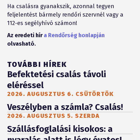
Ha csalásra gyanakszik, azonnal tegyen
feljelentést bármely rendőri szervnél vagy a
112-es segélyhívó számon!
Az eredeti hír
a Rendőrség honlapján
olvasható.
TOVÁBBI HÍREK
Befektetési csalás távoli
eléréssel
2026. AUGUSZTUS 6. CSÜTÖRTÖK
Veszélyben a számla? Csalás!
2026. AUGUSZTUS 5. SZERDA
Szállásfoglalási kisokos: a
nyaralás alatt is légy óvatos!