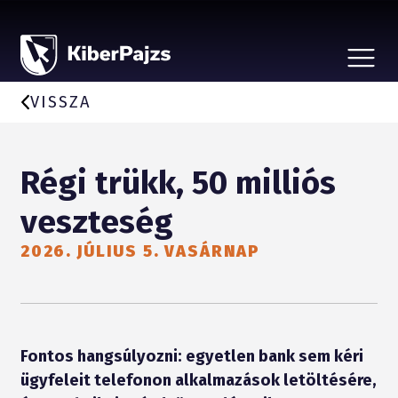
CSALÁSTÍPUSOK
HÍREK
VISSZA
A KEZDEMÉNYEZÉSRŐL
BEJELENTÉS, ÁLDOZATSEGÍTÉS
VÉDD SZERETTEIDET
Régi trükk, 50 milliós
PARTNEREKNEK
veszteség
2026. JÚLIUS 5. VASÁRNAP
Fontos hangsúlyozni: egyetlen bank sem kéri
ügyfeleit telefonon alkalmazások letöltésére,