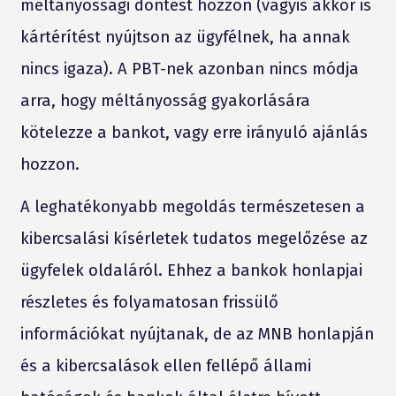
méltányossági döntést hozzon (vagyis akkor is
kártérítést nyújtson az ügyfélnek, ha annak
nincs igaza). A PBT-nek azonban nincs módja
arra, hogy méltányosság gyakorlására
kötelezze a bankot, vagy erre irányuló ajánlás
hozzon.
A leghatékonyabb megoldás természetesen a
kibercsalási kísérletek tudatos megelőzése az
ügyfelek oldaláról. Ehhez a bankok honlapjai
részletes és folyamatosan frissülő
információkat nyújtanak, de az MNB honlapján
és a kibercsalások ellen fellépő állami