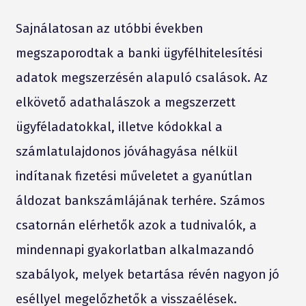
Sajnálatosan az utóbbi években
megszaporodtak a banki ügyfélhitelesítési
adatok megszerzésén alapuló csalások. Az
elkövető adathalászok a megszerzett
ügyféladatokkal, illetve kódokkal a
számlatulajdonos jóváhagyása nélkül
indítanak fizetési műveletet a gyanútlan
áldozat bankszámlájának terhére. Számos
csatornán elérhetők azok a tudnivalók, a
mindennapi gyakorlatban alkalmazandó
szabályok, melyek betartása révén nagyon jó
eséllyel megelőzhetők a visszaélések.