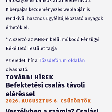
hatóságok és bankok által életre hívott
Kiberpajzs kezdeményezés weblapján is
rendkívül hasznos ügyféltájékoztató anyagok
érhetők el.
* A szerző az MNB-n belül működő Pénzügyi
Békéltető Testület tagja
Az eredeti hír a
Tőzsdefórum oldalán
olvasható.
TOVÁBBI HÍREK
Befektetési csalás távoli
eléréssel
2026. AUGUSZTUS 6. CSÜTÖRTÖK
Veszélyben a számla? Csalás!