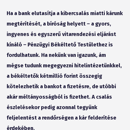
Ha a bank elutasítja a kibercsalás miatti kárunk
megtérítését, a bíróság helyett – a gyors,
ingyenes és egyszerű vitarendezési eljárást
kínáló – Pénzügyi Békéltető Testülethez is
fordulhatunk. Ha nekünk van igazunk, ám
mégse tudunk megegyezni hitelintézetünkkel,
a békéltetők kétmillió forint összegig
kötelezhetik a bankot a fizetésre, de utóbbi
akár méltányosságból is fizethet. A csalás
észlelésekor pedig azonnal tegyünk
feljelentést a rendőrségen a kár felderítése
érdekében.