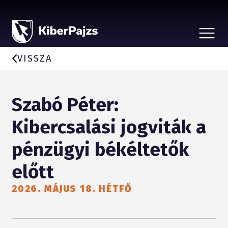
CSALÁSTÍPUSOK
HÍREK
VISSZA
A KEZDEMÉNYEZÉSRŐL
BEJELENTÉS, ÁLDOZATSEGÍTÉS
VÉDD SZERETTEIDET
Szabó Péter:
PARTNEREKNEK
Kibercsalási jogviták a
pénzügyi békéltetők
előtt
2026. MÁJUS 18. HÉTFŐ