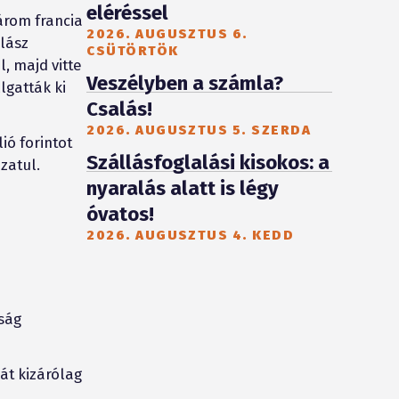
eléréssel
árom francia
2026. AUGUSZTUS 6.
lász
CSÜTÖRTÖK
, majd vitte
Veszélyben a számla?
lgatták ki
Csalás!
2026. AUGUSZTUS 5. SZERDA
ió forintot
Szállásfoglalási kisokos: a
zatul.
nyaralás alatt is légy
óvatos!
2026. AUGUSZTUS 4. KEDD
rság
át kizárólag