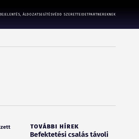
BEJELENTÉS, ÁLDOZATSEGÍTÉS
VÉDD SZERETTEIDET
PARTNEREKNEK
TOVÁBBI HÍREK
rzett
Befektetési csalás távoli