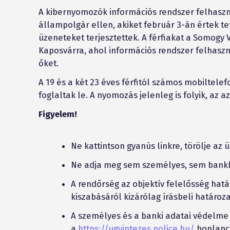
A kibernyomozók információs rendszer felhaszn
állampolgár ellen, akiket február 3-án értek 
üzeneteket terjesztettek. A férfiakat a Somogy 
Kaposvárra, ahol információs rendszer felhaszn
őket.
A 19 és a két 23 éves férfitól számos mobiltelefo
foglaltak le. A nyomozás jelenleg is folyik, az
Figyelem!
Ne kattintson gyanús linkre, törölje az 
Ne adja meg sem személyes, sem bankk
A rendőrség az objektív felelősség hatá
kiszabásáról kizárólag írásbeli határoz
A személyes és a banki adatai védelme 
a
https://ugyintezes.police.hu/
honlapcí