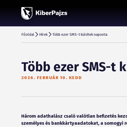
Főoldal
Hírek
Több ezer SMS-t küldtek naponta
Több ezer SMS-t 
2026. FEBRUÁR 10. KEDD
Három adathalász csaló valótlan befizetés kez
személyes és bankkártyaadatokat, a somogyi r