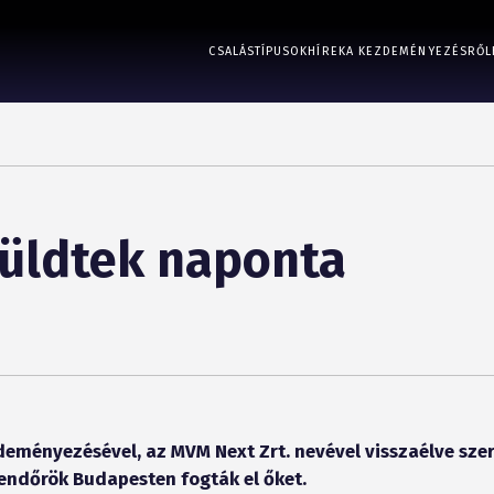
CSALÁSTÍPUSOK
HÍREK
A KEZDEMÉNYEZÉSRŐL
küldtek naponta
deményezésével, az MVM Next Zrt. nevével visszaélve sze
endőrök Budapesten fogták el őket.