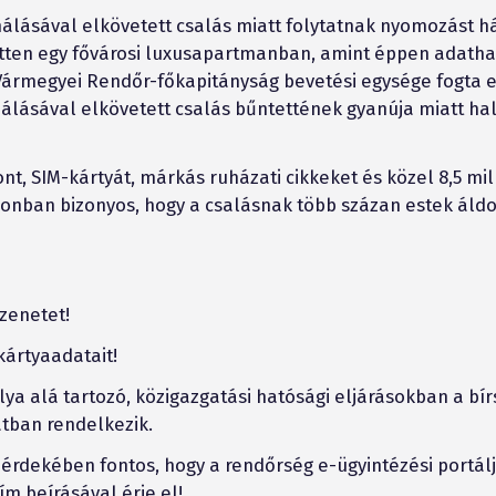
álásával elkövetett csalás miatt folytatnak nyomozást h
tetten egy fővárosi luxusapartmanban, amint éppen adatha
Vármegyei Rendőr-főkapitányság bevetési egysége fogta el
álásával elkövetett csalás bűntettének gyanúja miatt hal
nt, SIM-kártyát, márkás ruházati cikkeket és közel 8,5 mill
 azonban bizonyos, hogy a csalásnak több százan estek áldo
üzenetet!
ártyaadatait!
lya alá tartozó, közigazgatási hatósági eljárásokban a bí
atban rendelkezik.
érdekében fontos, hogy a rendőrség e-ügyintézési portálj
m beírásával érje el!