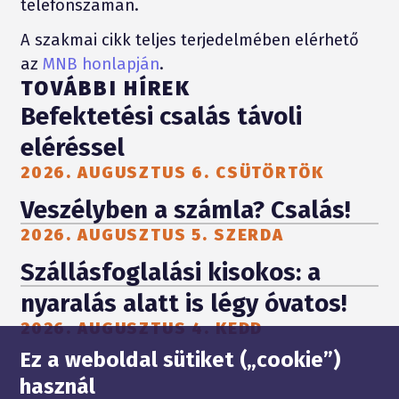
telefonszámán.
A szakmai cikk teljes terjedelmében elérhető
az
MNB honlapján
.
TOVÁBBI HÍREK
Befektetési csalás távoli
eléréssel
2026. AUGUSZTUS 6. CSÜTÖRTÖK
Veszélyben a számla? Csalás!
2026. AUGUSZTUS 5. SZERDA
Szállásfoglalási kisokos: a
nyaralás alatt is légy óvatos!
2026. AUGUSZTUS 4. KEDD
Oldaltérkép
Ez a weboldal sütiket („cookie”)
használ