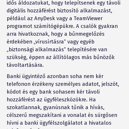
idős áldozatukat, hogy telepítsenek egy távoli
digitális hozzáférést biztosító alkalmazást,
például az AnyDesk vagy a TeamViewer
programot számítógépükre. A csalók gyakran
arra hivatkoznak, hogy a bűnmegelőzés
érdekében „vírusírtásra” vagy egyéb
„biztonsági alkalmazás” telepítésére van
szükség, éppen az állítólagos más bűnözők
távoltartására.
Banki ügyintéző azonban soha nem kér
telefonon érzékeny személyes adatot, jelszót,
kódot és egy bank sohasem kér távoli
hozzáférést az ügyféleszközökre. Ha
szokatlannak, gyanúsnak tűnik a hívás,
célszerű megszakítani a vonalat és sürgősen
hívni a banki ügyfélszolgálatot a hivatalos