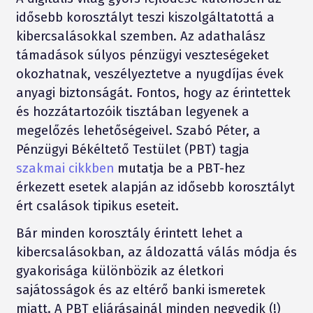
idősebb korosztályt teszi kiszolgáltatottá a
kibercsalásokkal szemben. Az adathalász
támadások súlyos pénzügyi veszteségeket
okozhatnak, veszélyeztetve a nyugdíjas évek
anyagi biztonságát. Fontos, hogy az érintettek
és hozzátartozóik tisztában legyenek a
megelőzés lehetőségeivel. Szabó Péter, a
Pénzügyi Békéltető Testület (PBT) tagja
szakmai cikkben
mutatja be a PBT-hez
érkezett esetek alapján az idősebb korosztályt
ért csalások tipikus eseteit.
Bár minden korosztály érintett lehet a
kibercsalásokban, az áldozattá válás módja és
gyakorisága különbözik az életkori
sajátosságok és az eltérő banki ismeretek
miatt. A PBT eljárásainál minden negyedik (!)