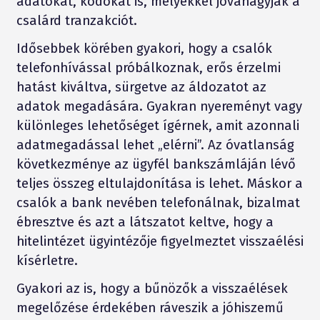
adatokat, kódokat is, melyekkel jóváhagyják a
csalárd tranzakciót.
Idősebbek körében gyakori, hogy a csalók
telefonhívással próbálkoznak, erős érzelmi
hatást kiváltva, sürgetve az áldozatot az
adatok megadására. Gyakran nyereményt vagy
különleges lehetőséget ígérnek, amit azonnali
adatmegadással lehet „elérni”. Az óvatlanság
következménye az ügyfél bankszámláján lévő
teljes összeg eltulajdonítása is lehet. Máskor a
csalók a bank nevében telefonálnak, bizalmat
ébresztve és azt a látszatot keltve, hogy a
hitelintézet ügyintézője figyelmeztet visszaélési
kísérletre.
Gyakori az is, hogy a bűnözők a visszaélések
megelőzése érdekében ráveszik a jóhiszemű