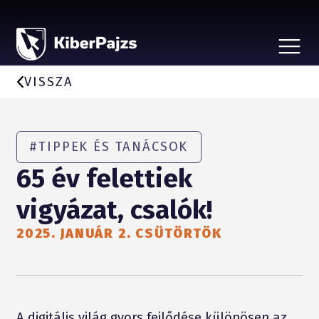
CSALÁSTÍPUSOK
HÍREK
VISSZA
A KEZDEMÉNYEZÉSRŐL
BEJELENTÉS, ÁLDOZATSEGÍTÉS
VÉDD SZERETTEIDET
PARTNEREKNEK
#TIPPEK ÉS TANÁCSOK
65 év felettiek
vigyázat, csalók!
2025. JANUÁR 2. CSÜTÖRTÖK
A digitális világ gyors fejlődése különösen az