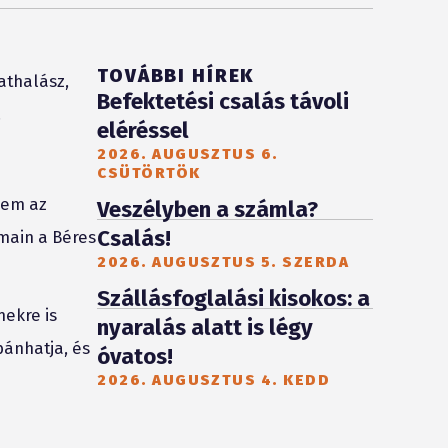
TOVÁBBI HÍREK
athalász,
Befektetési csalás távoli
.
eléréssel
2026. AUGUSZTUS 6.
CSÜTÖRTÖK
sem az
Veszélyben a számla?
Csalás!
main a Béres
2026. AUGUSZTUS 5. SZERDA
Szállásfoglalási kisokos: a
mekre is
nyaralás alatt is légy
bánhatja, és
óvatos!
2026. AUGUSZTUS 4. KEDD