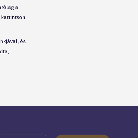
árólag a
 kattintson
nkjával, és
dta,