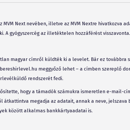
z MVM Next nevében, illetve az MVM Nextre hivatkozva ad
i. A gyógyszercég az illetéktelen hozzáférést visszavonta
tlan magyar címről küldték ki a levelet. Bár ez továbbra 
bereshirlevel.hu meggyőző lehet – a címben szereplő do
rlevélküldő rendszerét fedi.
rősítette, hogy a támadók számukra ismeretlen e-mail-cí
ől átkattintva megadja az adatait, annak a neve, jelszava 
yek között alkalmas bankkártyaadatai is.