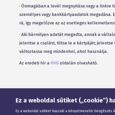
·
Önmagában a levél megnyitása vagy a linkre tö
személyes vagy bankkártyaadatok megadása. Ett
rá, így megelőzve az az esetleges kellemetlens
·
Aki bármilyen adatát megadta, annak a vállalat
jelentse a csalást, tiltsa le a kártyáját; jelents
változtassa meg mindenhol, ahol használja.
Az eredeti hír a
HVG
oldalán olvasható.
Oldaltérkép
Ez a weboldal sütiket („cookie”) h
JOGI N
Ez a weboldal sütiket használ a kényelmesebb böngészés ér