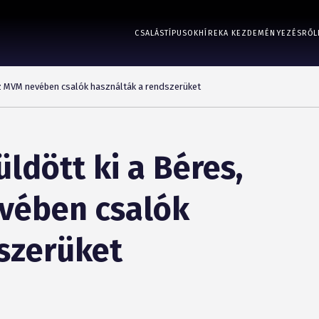
CSALÁSTÍPUSOK
HÍREK
A KEZDEMÉNYEZÉSRŐL
az MVM nevében csalók használták a rendszerüket
ldött ki a Béres,
vében csalók
szerüket