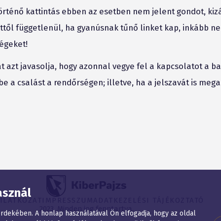
rténő kattintás ebben az esetben nem jelent gondot, kiz
ől függetlenül, ha gyanúsnak tűnő linket kap, inkább ne
égeket!
 azt javasolja, hogy azonnal vegye fel a kapcsolatot a ba
e be a csalást a rendőrségen; illetve, ha a jelszavát is mega
asznál
YILATKOZAT
IMPRESSZUM
ADATKEZELÉSI TÁJÉKOZTATÓ
2023. Minden jog fenntartva.
dekében. A honlap használatával Ön elfogadja, hogy az oldal