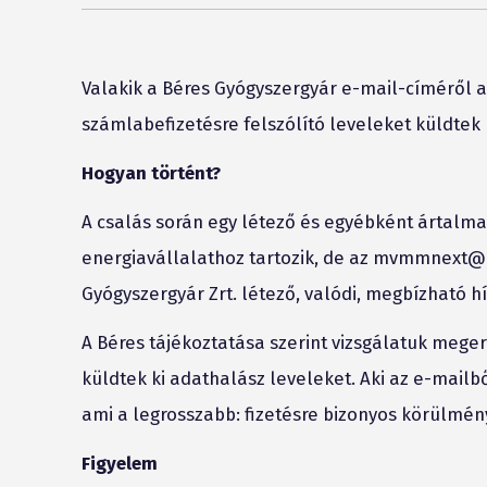
Valakik a Béres Gyógyszergyár e-mail-címéről a
számlabefizetésre felszólító leveleket küldtek k
Hogyan történt?
A csalás során egy létező és egyébként ártalma
energiavállalathoz tartozik, de az mvmmnext@
Gyógyszergyár Zrt. létező, valódi, megbízható hí
A Béres tájékoztatása szerint vizsgálatuk mege
küldtek ki adathalász leveleket. Aki az e-mailb
ami a legrosszabb: fizetésre bizonyos körülmén
Figyelem