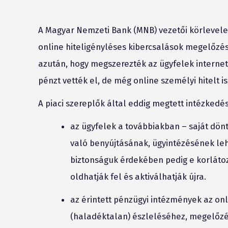
A Magyar Nemzeti Bank (MNB) vezetői körlevele
online hiteligényléses kibercsalások megelőzés
azután, hogy megszerezték az ügyfelek interne
pénzt vették el, de még online személyi hitelt 
A piaci szereplők által eddig megtett intézkedé
az ügyfelek a továbbiakban – saját dönt
való benyújtásának, ügyintézésének leh
biztonságuk érdekében pedig e korlátoz
oldhatják fel és aktiválhatják újra.
az érintett pénzügyi intézmények az onl
(haladéktalan) észleléséhez, megelőz