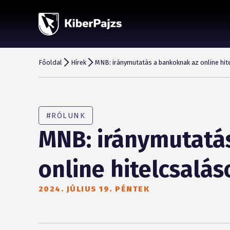
Főoldal
Hírek
MNB: iránymutatás a bankoknak az online hit
#RÓLUNK
MNB: iránymutatá
online hitelcsalás
2024. JÚLIUS 19. PÉNTEK