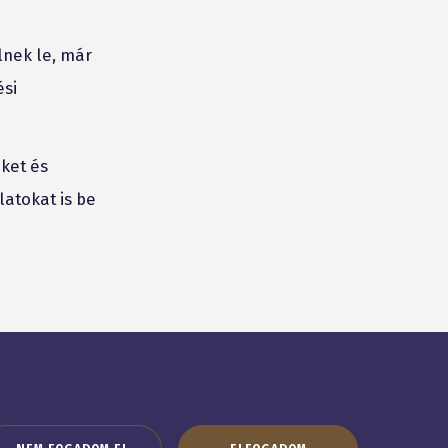
lnek le, már
ési
eket és
latokat is be