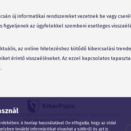
csán új informatikai rendszereket vezetnek be vagy cseré
 is figyeljenek az ügyfelekkel szembeni esetleges visszaél
tuális, az online hitelezéshez kötődő kibercsalási trend
ket érintő visszaéléseket. Az ezzel kapcsolatos tapaszta
.
asznál
YILATKOZAT
IMPRESSZUM
ADATKEZELÉSI TÁJÉKOZTATÓ
2023. Minden jog fenntartva.
dekében. A honlap használatával Ön elfogadja, hogy az oldal
elyben további információkat olvashat a sütikről és azt is