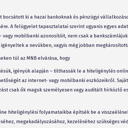
t bocsátott ki a hazai bankoknak és pénzügyi vállalkozás
ére. A felügyelet tapasztalatai szerint ugyanis egyes ada
t- vagy mobilbanki azonosítóit, nem csak a bankszámlájuk
is igényeltek a nevükben, vagyis még jobban megkárosított
seken túl az MNB elvárása, hogy
ésük, igényük alapján – tilthassák le a hiteligénylés onl
etőségét az internet- vagy mobilbanki eszközeikről. Sajá
ást csak ők maguk személyesen vagy auditált hírközlő es
ine hiteligénylési folyamataikba építsék be a visszaélése
éséhez, megakadályozásához, kezeléséhez szükséges vé