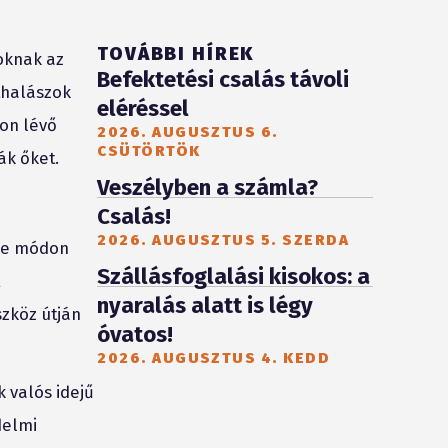
TOVÁBBI HÍREK
oknak az
Befektetési csalás távoli
thalászok
eléréssel
on lévő
2026. AUGUSZTUS 6.
CSÜTÖRTÖK
ák őket.
Veszélyben a számla?
Csalás!
2026. AUGUSZTUS 5. SZERDA
ine módon
Szállásfoglalási kisokos: a
t
nyaralás alatt is légy
zköz útján
óvatos!
2026. AUGUSZTUS 4. KEDD
k valós idejű
delmi