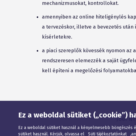
mechanizmusokat, kontrollokat.
amennyiben az online hiteligénylés kap
a tervezéskor, illetve a bevezetés után
kísérletekre.
a piaci szereplők kövessék nyomon az ak
rendszeresen elemezzék a saját ügyfelei
kell építeni a megelőzési folyamatokba
Oldaltérkép
Ez a weboldal sütiket („cookie”) h
JOGI N
Ez a weboldal sütiket használ a kényelmesebb böngészés ér
sütiket használ. Kérjük, olvassa el Süti tájékoztatónkat ,am