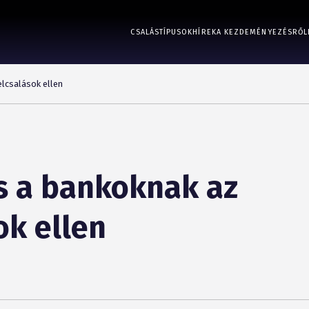
CSALÁSTÍPUSOK
HÍREK
A KEZDEMÉNYEZÉSRŐL
elcsalások ellen
s a bankoknak az
ok ellen