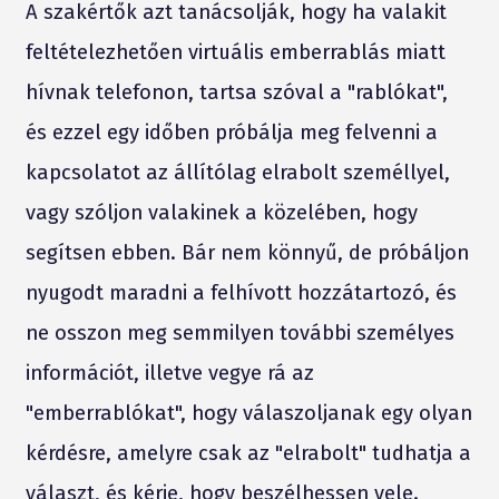
A szakértők azt tanácsolják, hogy ha valakit
feltételezhetően virtuális emberrablás miatt
hívnak telefonon, tartsa szóval a "rablókat",
és ezzel egy időben próbálja meg felvenni a
kapcsolatot az állítólag elrabolt személlyel,
vagy szóljon valakinek a közelében, hogy
segítsen ebben. Bár nem könnyű, de próbáljon
nyugodt maradni a felhívott hozzátartozó, és
ne osszon meg semmilyen további személyes
információt, illetve vegye rá az
"emberrablókat", hogy válaszoljanak egy olyan
kérdésre, amelyre csak az "elrabolt" tudhatja a
választ, és kérje, hogy beszélhessen vele.