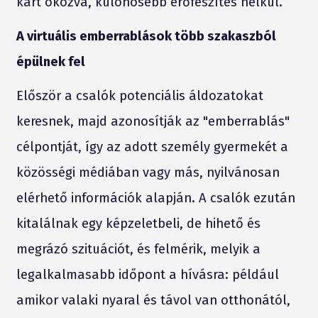
kárt okozva, különösebb erőfeszítés nélkül.
A virtuális emberrablások több szakaszból
épülnek fel
Először a csalók potenciális áldozatokat
keresnek, majd azonosítják az "emberrablás"
célpontját, így az adott személy gyermekét a
közösségi médiában vagy más, nyilvánosan
elérhető információk alapján. A csalók ezután
kitalálnak egy képzeletbeli, de hihető és
megrázó szituációt, és felmérik, melyik a
legalkalmasabb időpont a hívásra: például
amikor valaki nyaral és távol van otthonától,