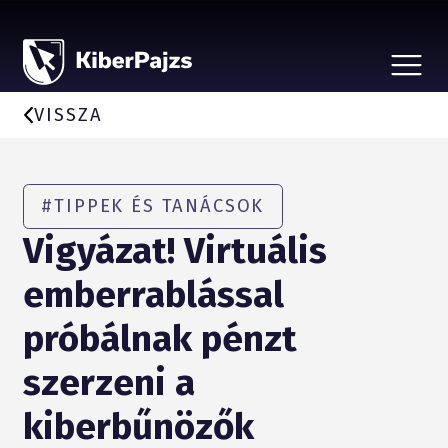
CSALÁSTÍPUSOK
HÍREK
VISSZA
A KEZDEMÉNYEZÉSRŐL
BEJELENTÉS, ÁLDOZATSEGÍTÉS
VÉDD SZERETTEIDET
PARTNEREKNEK
#TIPPEK ÉS TANÁCSOK
Vigyázat! Virtuális
emberrablással
próbálnak pénzt
szerzeni a
kiberbűnözők