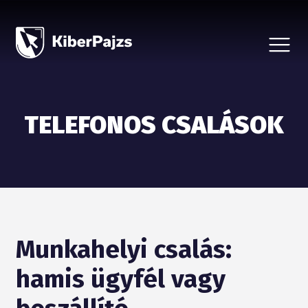
CSALÁSTÍPUSOK
HÍREK
A KEZDEMÉNYEZÉSRŐL
BEJELENTÉS, ÁLDOZATSEGÍTÉS
TELEFONOS CSALÁSOK
VÉDD SZERETTEIDET
PARTNEREKNEK
Munkahelyi csalás:
hamis ügyfél vagy